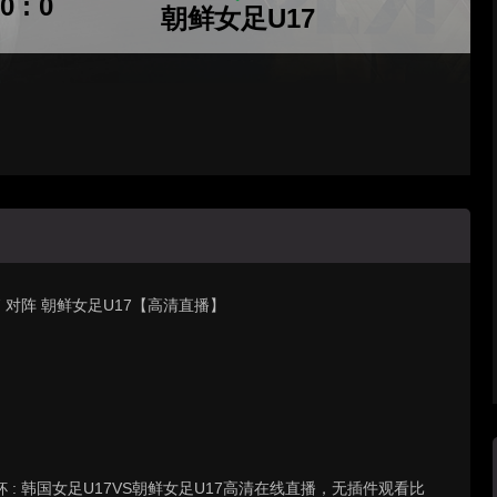
0 : 0
朝鲜女足U17
17 对阵 朝鲜女足U17【高清直播】
洲杯 : 韩国女足U17VS朝鲜女足U17高清在线直播，无插件观看比