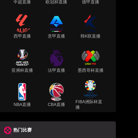
中超直播
欧冠杯直播
德甲直播
西甲直播
意甲直播
韩K联直播
亚洲杯直播
法甲直播
墨西哥杯直播
FIBA洲际杯直
NBA直播
CBA直播
播
热门比赛