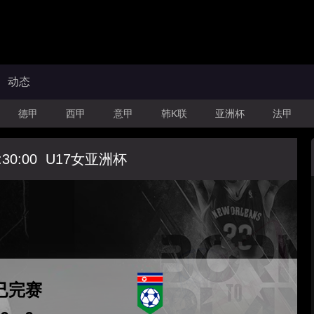
动态
德甲
西甲
意甲
韩K联
亚洲杯
法甲
:30:00
U17女亚洲杯
已完赛