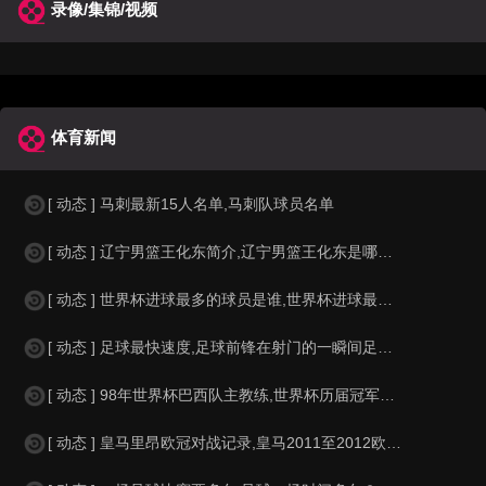
录像/集锦/视频
体育新闻
[ 动态 ] 马刺最新15人名单,马刺队球员名单
[ 动态 ] 辽宁男篮王化东简介,辽宁男篮王化东是哪里人？
[ 动态 ] 世界杯进球最多的球员是谁,世界杯进球最多的球员是谁？
[ 动态 ] 足球最快速度,足球前锋在射门的一瞬间足球的速度有多快？？
[ 动态 ] 98年世界杯巴西队主教练,世界杯历届冠军球队教练
[ 动态 ] 皇马里昂欧冠对战记录,皇马2011至2012欧冠赛程&nbs