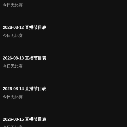
今日无比赛
2026-08-12 直播节目表
今日无比赛
2026-08-13 直播节目表
今日无比赛
2026-08-14 直播节目表
今日无比赛
2026-08-15 直播节目表