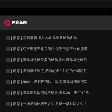
体育新闻
[ 动态 ] 马刺最新15人名单,马刺队球员名单
[ 动态 ] 辽宁男篮王化东简介,辽宁男篮王化东是哪里人？
[ 动态 ] 世界杯进球最多的球员是谁,世界杯进球最多的球员是谁？
[ 动态 ] 足球最快速度,足球前锋在射门的一瞬间足球的速度有多快？？
[ 动态 ] 98年世界杯巴西队主教练,世界杯历届冠军球队教练
[ 动态 ] 皇马里昂欧冠对战记录,皇马2011至2012欧冠赛程&nbs
[ 动态 ] 一场足球比赛要多久,足球一场时间多久？